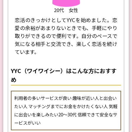
20代 女性
、恋活
恋活のきっかけとしてYYCを始めました。恋
他と
数が多
愛の余裕があまりないときでも、手軽にやり
す。
おすす
取りができるので便利です。自分のペースで
通の
気になる相手と交流でき、楽しく恋活を続け
前デ
ています。
YYC（ワイワイシー）はこんな方におすす
め
利用者の多いサービスが良い 趣味が近い人と出会い
たい人 マッチングまでにお金をかけたくない人 気軽
に出会いを楽しみたい20〜30代 信頼できて安全なサ
ービスがいい