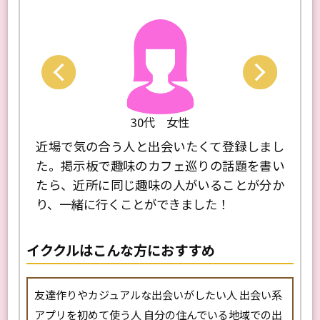
Next
Previo
30代 女性
ていた
近場で気の合う人と出会いたくて登録しまし
友達
上がり
た。掲示板で趣味のカフェ巡りの話題を書い
示板
て、自
たら、近所に同じ趣味の人がいることが分か
同じ
りがた
り、一緒に行くことができました！
でき
た！
イククルはこんな方におすすめ
友達作りやカジュアルな出会いがしたい人 出会い系
アプリを初めて使う人 自分の住んでいる地域での出