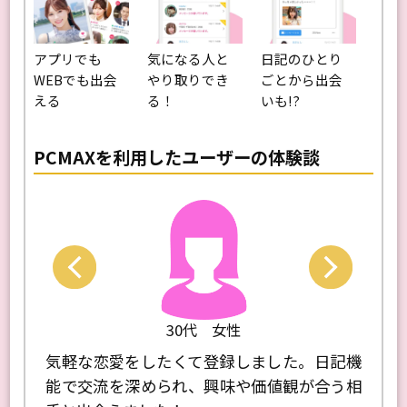
アプリでも
気になる人と
日記のひとり
WEBでも出会
やり取りでき
ごとから出会
える
る！
いも!?
PCMAXを利用したユーザーの体験談
Next
Previo
30代 女性
が、ア
気軽な恋愛をしたくて登録しました。日記機
恋活を
もやり
能で交流を深められ、興味や価値観が合う相
軽に