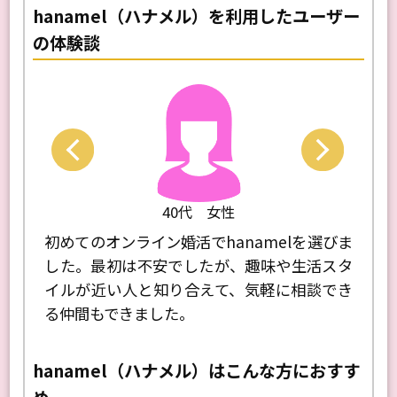
hanamel（ハナメル）を利用したユーザー
の体験談
Next
Previo
40代 女性
い、趣
初めてのオンライン婚活でhanamelを選びま
仕事
テップ
した。最初は不安でしたが、趣味や生活スタ
登録
。利用
イルが近い人と知り合えて、気軽に相談でき
手が
る仲間もできました。
るこ
雰囲
hanamel（ハナメル）はこんな方におすす