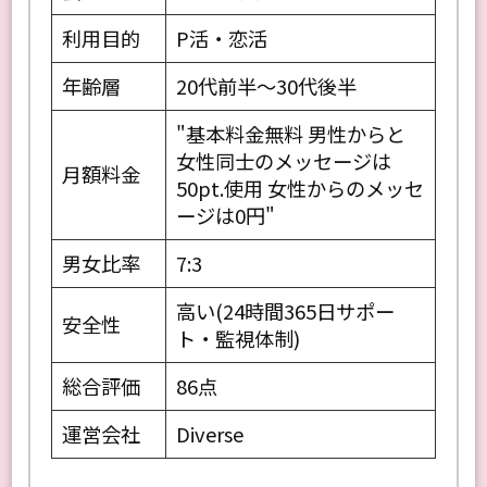
利用目的
P活・恋活
年齢層
20代前半〜30代後半
"基本料金無料 男性からと
女性同士のメッセージは
月額料金
50pt.使用 女性からのメッセ
ージは0円"
男女比率
7:3
高い(24時間365日サポー
安全性
ト・監視体制)
総合評価
86点
運営会社
Diverse