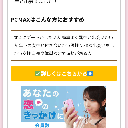
い気に
手と出会えました！
ろ、
ター
た。
PCMAXはこんな方におすすめ
すぐにデートがしたい人 効率よく異性と出会いたい
人 年下の女性と付き合いたい男性 気軽な出会いをし
たい女性 身長や体型などで理想がある人
詳しくはこちらから