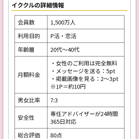
イククルの詳細情報
会員数
1,500万人
利用目的
P活・恋活
年齢層
20代〜40代
・女性のご利用は完全無料
・メッセージを送る：5pt
月額料金
・掲載画像を見る：2～3pt
※1P＝約10円
男女比率
7:3
専任アドバイザーが24時間
安全性
365日対応
総合評価
80点