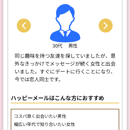
30代 女性
たが、意
性格が合う人とマッチングできたらと思って
気軽
性と出会
始めました。プロフを細かく設定できたの
しま
になり、
で、価値観が合う相手を見つけるのに役立ち
年代
ました。今は落ち着いて一緒に過ごせるパー
が縮
トナーと出会えて満足しています！
す！
ハッピーメールはこんな方におすすめ
コスパ良く出会いたい男性