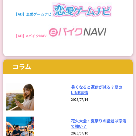
【AD】恋愛ゲームナビ
【AD】eバイクNAVI
コラム
暑くなると返信が減る？夏の
LINE事情
2026/07/14
花火大会・夏祭りの話題は恋活
で強い？
2026/07/10