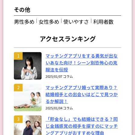
その他
｜
｜
｜
男性多め
女性多め
使いやすさ
利用者数
アクセスランキング
マッチングアプリをする勇気が出な
1
いあなた向け！シーン別恐怖心の克
服法を伝授
2025/01/07 コラム
マッチングアプリ婚って実際あり？
2
結婚相手との出会いはどこで見つか
るか解説！
2025/01/04 コラム
「貯金なし」でも結婚はできる？同
3
じ金銭感覚の相手を探すのにマッチ
ングアプリがおすすめな理由