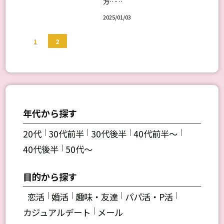
方……
2025/01/03
2
1
年代から探す
｜
｜
｜
｜
20代
30代前半
30代後半
40代前半～
｜
40代後半
50代～
目的から探す
｜
｜
｜
｜
恋活
婚活
趣味・友達
パパ活・P活
｜
カジュアルデート
メール