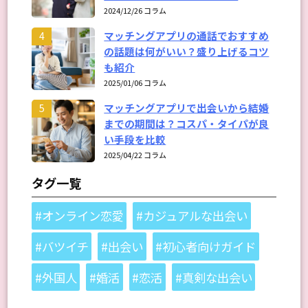
2024/12/26 コラム
マッチングアプリの通話でおすすめ
4
の話題は何がいい？盛り上げるコツ
も紹介
2025/01/06 コラム
マッチングアプリで出会いから結婚
5
までの期間は？コスパ・タイパが良
い手段を比較
2025/04/22 コラム
タグ一覧
#オンライン恋愛
#カジュアルな出会い
#バツイチ
#出会い
#初心者向けガイド
#外国人
#婚活
#恋活
#真剣な出会い