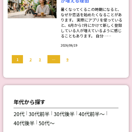
が増える理由
暑くなってくるこの時期になると、
なぜか恋活を始めたくなることがあ
ります。 実際にアプリを使っている
と、6月から7月にかけて新しく登録
している人が増えているように感じ
ることもあります。 自分……
2026/06/19
1
…
2
3
9
年代から探す
｜
｜
｜
｜
20代
30代前半
30代後半
40代前半～
｜
40代後半
50代～