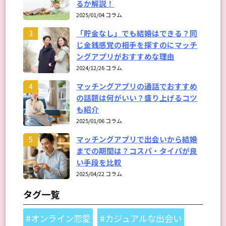
るか解説！
2025/01/04 コラム
「貯金なし」でも結婚はできる？同
3
じ金銭感覚の相手を探すのにマッチ
ングアプリがおすすめな理由
2024/12/26 コラム
マッチングアプリの通話でおすすめ
4
の話題は何がいい？盛り上げるコツ
も紹介
2025/01/06 コラム
マッチングアプリで出会いから結婚
5
までの期間は？コスパ・タイパが良
い手段を比較
2025/04/22 コラム
タグ一覧
#オンライン恋愛
#カジュアルな出会い