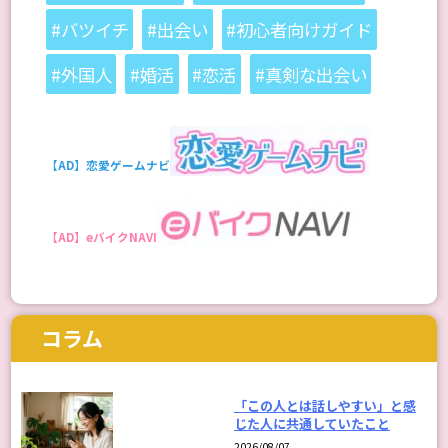
#バツイチ
#出会い
#初心者向けガイド
#外国人
#婚活
#恋活
#真剣な出会い
【AD】恋愛ゲームナビ
【AD】eバイクNAVI
コラム
「この人とは話しやすい」と感
じた人に共通していたこと
2026/08/07