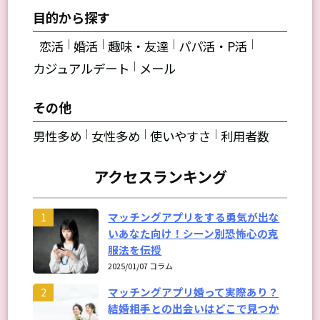
目的から探す
｜
｜
｜
｜
恋活
婚活
趣味・友達
パパ活・P活
｜
カジュアルデート
メール
その他
｜
｜
｜
男性多め
女性多め
使いやすさ
利用者数
アクセスランキング
マッチングアプリをする勇気が出な
1
いあなた向け！シーン別恐怖心の克
服法を伝授
2025/01/07 コラム
マッチングアプリ婚って実際あり？
2
結婚相手との出会いはどこで見つか