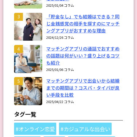
2025/01/04 コラム
「貯金なし」でも結婚はできる？同
3
じ金銭感覚の相手を探すのにマッチ
ングアプリがおすすめな理由
2024/12/26 コラム
マッチングアプリの通話でおすすめ
4
の話題は何がいい？盛り上げるコツ
も紹介
2025/01/06 コラム
マッチングアプリで出会いから結婚
5
までの期間は？コスパ・タイパが良
い手段を比較
2025/04/22 コラム
タグ一覧
#オンライン恋愛
#カジュアルな出会い