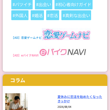
#バツイチ
#出会い
#初心者向けガイド
#外国人
#婚活
#恋活
#真剣な出会い
【AD】恋愛ゲームナビ
【AD】eバイクNAVI
コラム
夏休みに恋活を始めたくなった
きっかけ
2026/08/04