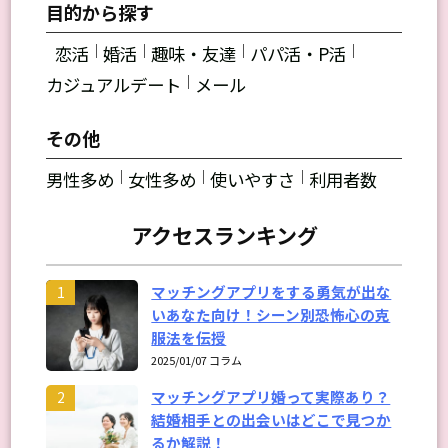
目的から探す
｜
｜
｜
｜
恋活
婚活
趣味・友達
パパ活・P活
｜
カジュアルデート
メール
その他
｜
｜
｜
男性多め
女性多め
使いやすさ
利用者数
アクセスランキング
マッチングアプリをする勇気が出な
1
いあなた向け！シーン別恐怖心の克
服法を伝授
2025/01/07 コラム
マッチングアプリ婚って実際あり？
2
結婚相手との出会いはどこで見つか
るか解説！