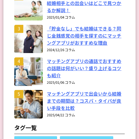
結婚相手との出会いはどこで見つか
るか解説！
2025/01/04 コラム
「貯金なし」でも結婚はできる？同
3
じ金銭感覚の相手を探すのにマッチ
ングアプリがおすすめな理由
2024/12/26 コラム
マッチングアプリの通話でおすすめ
4
の話題は何がいい？盛り上げるコツ
も紹介
2025/01/06 コラム
マッチングアプリで出会いから結婚
5
までの期間は？コスパ・タイパが良
い手段を比較
2025/04/22 コラム
タグ一覧