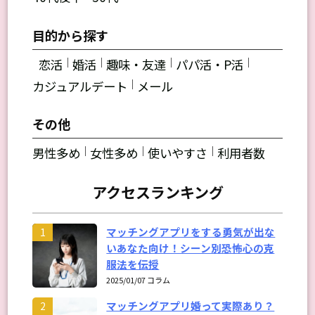
目的から探す
｜
｜
｜
｜
恋活
婚活
趣味・友達
パパ活・P活
｜
カジュアルデート
メール
その他
｜
｜
｜
男性多め
女性多め
使いやすさ
利用者数
アクセスランキング
マッチングアプリをする勇気が出な
1
いあなた向け！シーン別恐怖心の克
服法を伝授
2025/01/07 コラム
マッチングアプリ婚って実際あり？
2