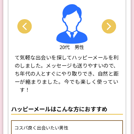
20代 男性
思って
気軽な出会いを探してハッピーメールを利用
同じ
きたの
しました。メッセージも送りやすいので、同
外な
役立ち
年代の人とすぐにやり取りでき、自然と距離
いま
るパー
が縮まりました。今でも楽しく使っていま
今で
す！
ハッピーメールはこんな方におすすめ
コスパ良く出会いたい男性