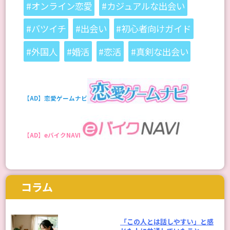
#オンライン恋愛
#カジュアルな出会い
#バツイチ
#出会い
#初心者向けガイド
#外国人
#婚活
#恋活
#真剣な出会い
【AD】恋愛ゲームナビ
【AD】eバイクNAVI
コラム
「この人とは話しやすい」と感